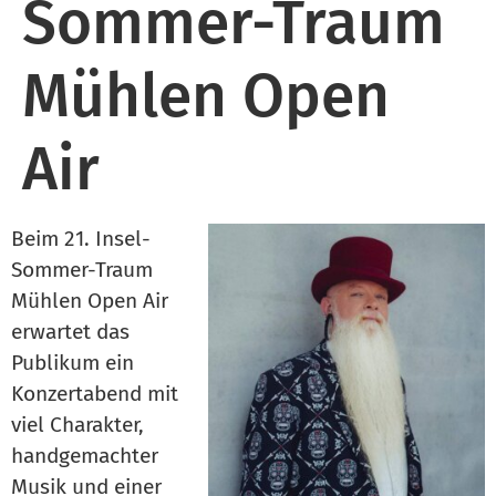
Sommer-Traum
Mühlen Open
Air
Beim 21. Insel-
Sommer-Traum
Mühlen Open Air
erwartet das
Publikum ein
Konzertabend mit
viel Charakter,
handgemachter
Musik und einer